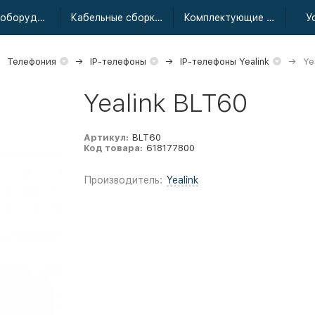
Сетевое оборудование
Кабельные сборки радиочастотные
Комплектующие для усиления
У
Телефония
IP-телефоны
IP-телефоны Yealink
Ye
Yealink BLT60
Артикул:
BLT60
Код товара:
618177800
Производитель:
Yealink