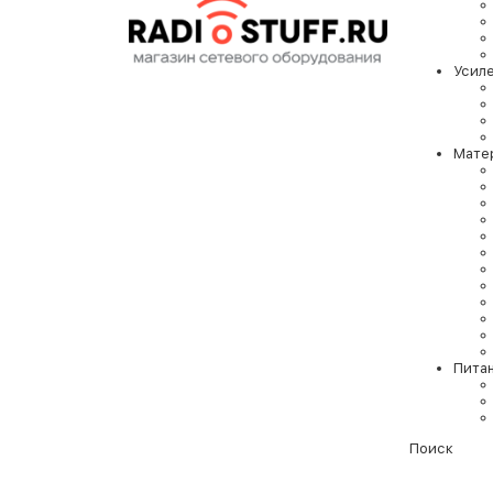
Усил
Мате
Пита
Поиск