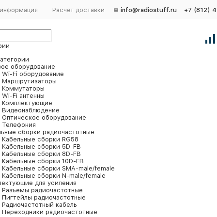
 информация
Расчет доставки
info@radiostuff.ru
+7 (812) 
рии
категории
вое оборудование
Wi-Fi оборудование
Маршрутизаторы
Коммутаторы
Wi-Fi антенны
Комплектующие
Видеонаблюдение
Оптическое оборудование
Телефония
льные сборки радиочастотные
Кабельные сборки RG58
Кабельные сборки 5D-FB
Кабельные сборки 8D-FB
Кабельные сборки 10D-FB
Кабельные сборки SMA-male/female
Кабельные сборки N-male/female
лектующие для усиления
Разъемы радиочастотные
Пигтейлы радиочастотные
Радиочастотный кабель
Переходники радиочастотные