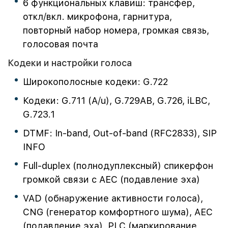
6 функциональных клавиш: трансфер,
откл/вкл. микрофона, гарнитура,
повторный набор номера, громкая связь,
голосовая почта
Кодеки и настройки голоса
Широкополосные кодеки: G.722
Кодеки: G.711 (A/u), G.729AB, G.726, iLBC,
G.723.1
DTMF: In-band, Out-of-band (RFC2833), SIP
INFO
Full-duplex (полнодуплексный) спикерфон
громкой связи с AEC (подавление эха)
VAD (обнаружение активности голоса),
CNG (генератор комфортного шума), AEC
(подавление эха), PLC (маркирование