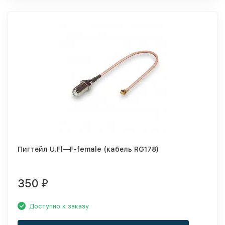
Пигтейл U.Fl—F-female (кабель RG178)
350
₽
Доступно к заказу