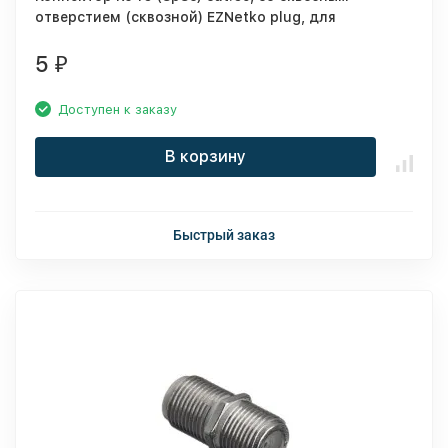
отверстием (сквозной) EZNetko plug, для
одножильного и многожильного кабеля (нож с 3-
мя зубцами), 100шт, NETKO Optima
5
₽
Доступен к заказу
В корзину
Быстрый заказ