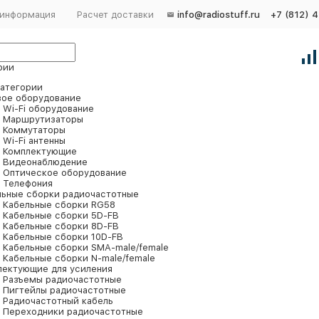
 информация
Расчет доставки
info@radiostuff.ru
+7 (812) 
рии
категории
вое оборудование
Wi-Fi оборудование
Маршрутизаторы
Коммутаторы
Wi-Fi антенны
Комплектующие
Видеонаблюдение
Оптическое оборудование
Телефония
льные сборки радиочастотные
Кабельные сборки RG58
Кабельные сборки 5D-FB
Кабельные сборки 8D-FB
Кабельные сборки 10D-FB
Кабельные сборки SMA-male/female
Кабельные сборки N-male/female
лектующие для усиления
Разъемы радиочастотные
Пигтейлы радиочастотные
Радиочастотный кабель
Переходники радиочастотные