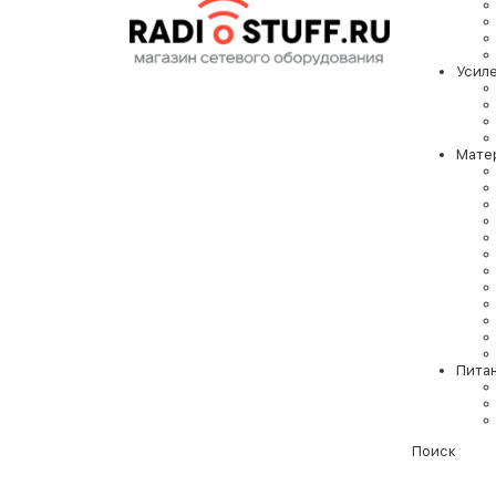
Усил
Мате
Пита
Поиск