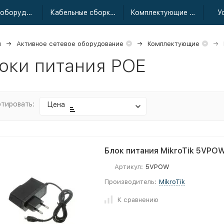
Сетевое оборудование
Кабельные сборки радиочастотные
Комплектующие для усиления
У
я
Активное сетевое оборудование
Комплектующие
оки питания POE
тировать:
Цена
Блок питания MikroTik 5VPO
Артикул:
5VPOW
Производитель:
MikroTik
К сравнению