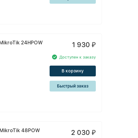
 MikroTik 24HPOW
1 930
₽
Доступен к заказу
В корзину
Быстрый заказ
 MikroTik 48POW
2 030
₽