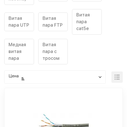
Витая
Витая
Витая
пара
пара UTP
пара FTP
cat5e
Медная
Витая
витая
пара с
пара
тросом
Цена