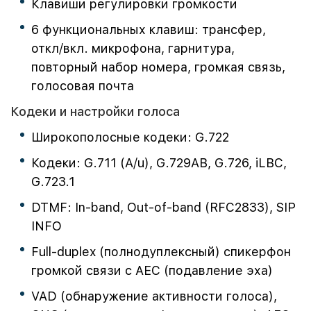
Клавиши регулировки громкости
6 функциональных клавиш: трансфер,
откл/вкл. микрофона, гарнитура,
повторный набор номера, громкая связь,
голосовая почта
Кодеки и настройки голоса
Широкополосные кодеки: G.722
Кодеки: G.711 (A/u), G.729AB, G.726, iLBC,
G.723.1
DTMF: In-band, Out-of-band (RFC2833), SIP
INFO
Full-duplex (полнодуплексный) спикерфон
громкой связи с AEC (подавление эха)
VAD (обнаружение активности голоса),